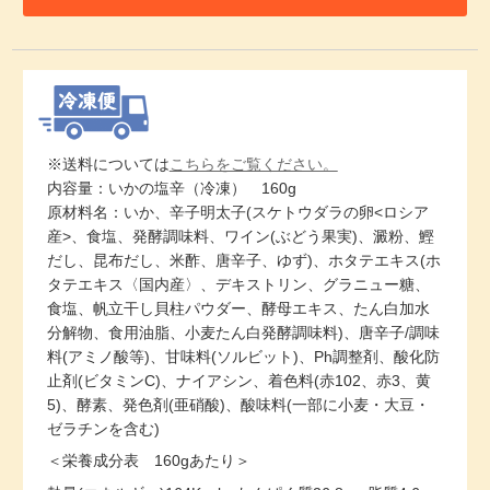
※送料については
こちらをご覧ください。
内容量：いかの塩辛（冷凍） 160g
原材料名：いか、辛子明太子(スケトウダラの卵<ロシア
産>、食塩、発酵調味料、ワイン(ぶどう果実)、澱粉、鰹
だし、昆布だし、米酢、唐辛子、ゆず)、ホタテエキス(ホ
タテエキス〈国内産〉、デキストリン、グラニュー糖、
食塩、帆立干し貝柱パウダー、酵母エキス、たん白加水
分解物、食用油脂、小麦たん白発酵調味料)、唐辛子/調味
料(アミノ酸等)、甘味料(ソルビット)、Ph調整剤、酸化防
止剤(ビタミンC)、ナイアシン、着色料(赤102、赤3、黄
5)、酵素、発色剤(亜硝酸)、酸味料(一部に小麦・大豆・
ゼラチンを含む)
＜栄養成分表 160gあたり＞