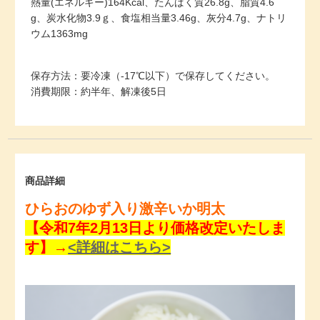
熱量(エネルギー)164Kcal、たんぱく質26.8g、脂質4.6
g、炭水化物3.9ｇ、食塩相当量3.46g、灰分4.7g、ナトリ
ウム1363mg
保存方法：要冷凍（-17℃以下）で保存してください。
消費期限：約半年、解凍後5日
商品詳細
ひらおのゆず入り激辛いか明太
【令和7年2月13日より価格改定いたしま
す】→
<詳細はこちら>