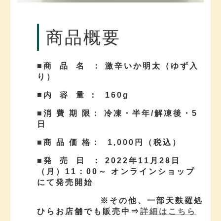
商品概要
■商 品 名 ： 激辛いか明太（ゆず入
り）
■内 容 量 ： 160g
■消 費 期 限： 冷凍・半年/解凍後・5
日
■商 品 価 格： 1,000円（税込）
■発 売 日 ： 2022年11月28日
（月）11：00～ オンラインショップ
にて発売開始
※その他、一部天麩羅処
ひらお店舗でも販売中⇒
詳細はこちら