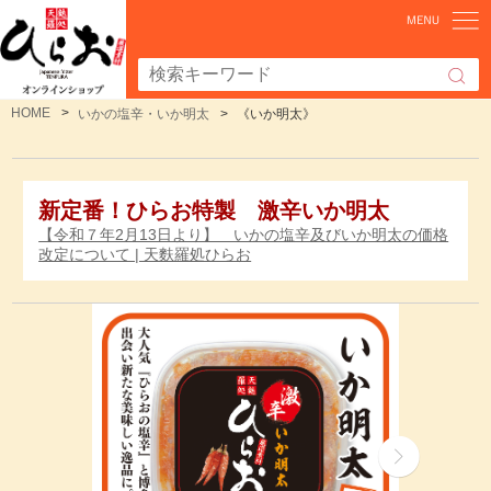
HOME
いかの塩辛・いか明太
《いか明太》
新定番！ひらお特製 激辛いか明太
【令和７年2月13日より】 いかの塩辛及びいか明太の価格
改定について | 天麩羅処ひらお